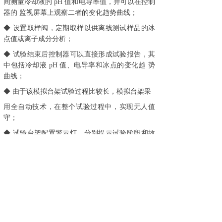
间测量冷却液的 pH 值和电导率值，并可以在控制
器的 监视屏幕上观察二者的变化趋势曲线；
◆ 设置取样阀，定期取样以供离线测试样品的冰
点值或离子成分分析；
◆ 试验结束后控制器可以直接形成试验报告，其
中包括冷却液 pH 值、电导率和冰点的变化趋 势
曲线；
◆ 由于该模拟台架试验过程比较长，模拟台架采
用全自动技术，在整个试验过程中，实现无人值
守；
◆ 试验台架配置警示灯，分别提示试验阶段和故
障报警提示；
◆ 台架中的机械零部件实现标准化和通用化，管
路元件，功能件和传感 器在满足功能和精度要求
的同时，符合高抗腐蚀性；
◆ 台架控制系统采用模块化的设计，控制元件均
选用了标准成熟的工业 化自动化产品，确保稳定
可靠；