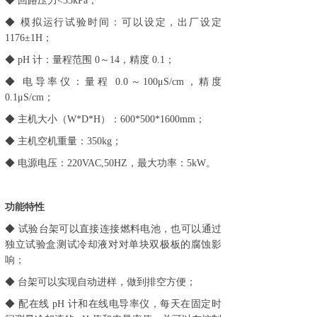
◆ 回路压力<35kPa；
◆ 模拟运行试验时间：可以设定，出厂设定
1176±1H；
◆ pH 计：量程范围 0～14，精度 0.1；
◆ 电导率仪：量程 0.0～100μS/cm，精度
0.1μS/cm；
◆ 主机大小（W*D*H）：600*500*1600mm；
◆ 主机空机重量：350kg；
◆ 电源电压：220VAC,50HZ，最大功率：5kW。
功能特性
◆ 试验台架可以直接连接燃料电池，也可以通过
独立试验盒测试冷却液对对单块双极板的腐蚀影
响；
◆ 台架可以实现自动进样，做到排空方便；
◆ 配在线 pH 计和在线电导率仪，每天在固定时