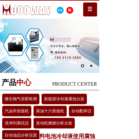
产品
中心
PRODUCT CENTER
微生物气溶胶检测
新能源冷却液腐蚀台架
汽油辛烷值机
柴油十六烷值机
自动配样仪
清净剂测试仪
发动机燃烧分析台架
自动油品分析仪器
质子交换膜燃料电池冷却液使用腐蚀