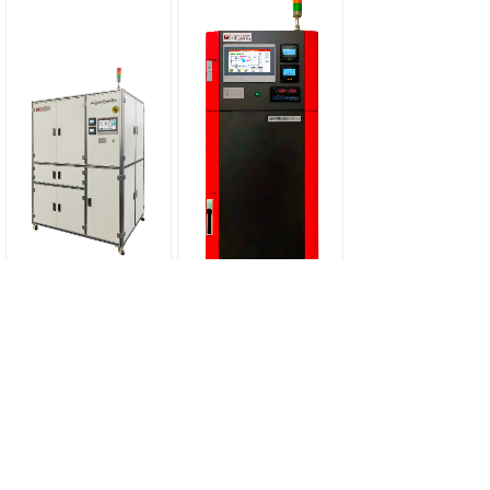
电动汽车冷却液腐
质子交换膜燃料电
蚀模拟试验台架
池冷却液使用腐蚀
DW512
模拟试验台架
DW510
共 44 条记录
1
2
3
4
5
…
8
下一页>
末页