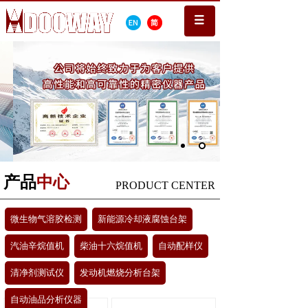
产品
中心
PRODUCT CENTER
微生物气溶胶检测
新能源冷却液腐蚀台架
汽油辛烷值机
柴油十六烷值机
自动配样仪
清净剂测试仪
发动机燃烧分析台架
自动油品分析仪器