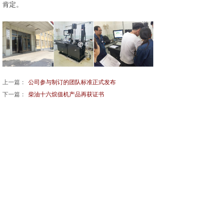
肯定。
上一篇：
公司参与制订的团队标准正式发布
下一篇：
柴油十六烷值机产品再获证书
地 址：上海市松江区泗泾镇望东南路98号1幢
1层105室
联系人：何先生-13764608917（微信同号）
营销总监：舒先生-15021153585（微信同号）
电 话：15021153585（销售热线）
邮 箱：hehm@dooway-pi.com.cn
笃为（上海）精密仪器有限公司 版权所有 严禁复制
网站备案号：沪ICP备13045587号